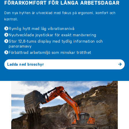
FÖRARKOMFORT FÖR LÅNGA ARBETSDAGAR
Den nya hytten är utvecklad med fokus på ergonomi, komfort och
kontroll.
Rymlig hytt med låg vibrationsnivå
Nyutvecklade joystickar för exakt manövrering
Stor 12,8-tums display med tydlig information och
panoramavy
Förbättrad arbetsmiljö som minskar trötthet
Ladda ned broschyr