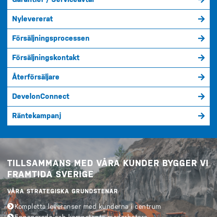
Nylevererat
Försäljningsprocessen
Försäljningskontakt
Återförsäljare
DevelonConnect
Räntekampanj
TILLSAMMANS MED VÅRA KUNDER BYGGER VI
FRAMTIDA SVERIGE
VÅRA STRATEGISKA GRUNDSTENAR
Kompletta leveranser med kunderna i centrum
Engagerade och kompetenta medarbetare