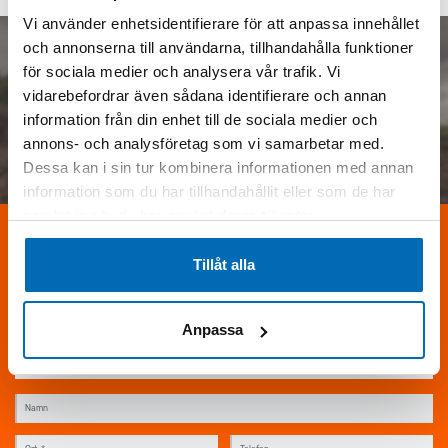
Vi använder enhetsidentifierare för att anpassa innehållet
och annonserna till användarna, tillhandahålla funktioner
för sociala medier och analysera vår trafik. Vi
vidarebefordrar även sådana identifierare och annan
information från din enhet till de sociala medier och
annons- och analysföretag som vi samarbetar med.
DEMONSTRATIONSFILM
Dessa kan i sin tur kombinera informationen med annan
information som du har tillhandahållit eller som de har
samlat in när du har använt deras tjänster.
Tillåt alla
KONTAKTA MIG
Fyll i formuläret
för att få mer information om Develon DX360LC-
Anpassa
9.