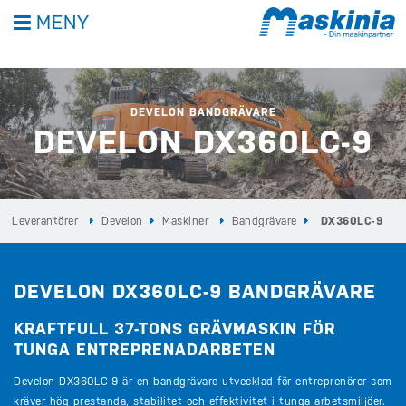
MENY
DEVELON BANDGRÄVARE
DEVELON DX360LC-9
Leverantörer
Develon
Maskiner
Bandgrävare
DX360LC-9
DEVELON DX360LC-9 BANDGRÄVARE
KRAFTFULL 37-TONS GRÄVMASKIN FÖR
TUNGA ENTREPRENADARBETEN
Develon DX360LC-9 är en bandgrävare utvecklad för entreprenörer som
kräver hög prestanda, stabilitet och effektivitet i tunga arbetsmiljöer.