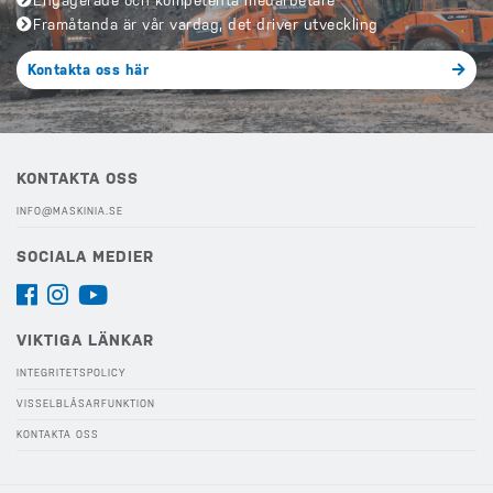
Framåtanda är vår vardag, det driver utveckling
Kontakta oss här
KONTAKTA OSS
INFO@MASKINIA.SE
SOCIALA MEDIER
VIKTIGA LÄNKAR
INTEGRITETSPOLICY
VISSELBLÅSARFUNKTION
KONTAKTA OSS