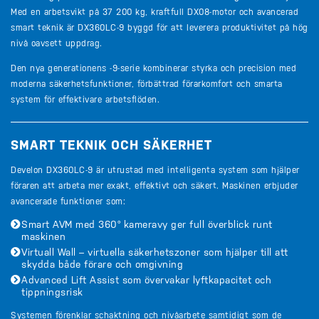
Med en arbetsvikt på 37 200 kg, kraftfull DX08-motor och avancerad
smart teknik är DX360LC-9 byggd för att leverera produktivitet på hög
nivå oavsett uppdrag.
Den nya generationens -9-serie kombinerar styrka och precision med
moderna säkerhetsfunktioner, förbättrad förarkomfort och smarta
system för effektivare arbetsflöden.
SMART TEKNIK OCH SÄKERHET
Develon DX360LC-9 är utrustad med intelligenta system som hjälper
föraren att arbeta mer exakt, effektivt och säkert. Maskinen erbjuder
avancerade funktioner som:
Smart AVM med 360° kameravy ger full överblick runt
maskinen
Virtuall Wall – virtuella säkerhetszoner som hjälper till att
skydda både förare och omgivning
Advanced Lift Assist som övervakar lyftkapacitet och
tippningsrisk
Systemen förenklar schaktning och nivåarbete samtidigt som de