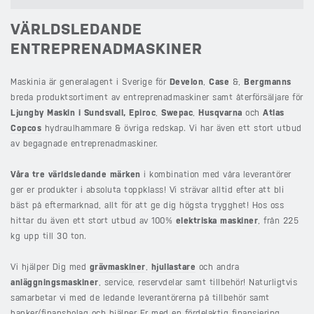
VÄRLDSLEDANDE
ENTREPRENADMASKINER
Maskinia är generalagent i Sverige för
Develon
,
Case
&,
Bergmanns
breda produktsortiment av entreprenadmaskiner samt återförsäljare för
Ljungby Maskin i Sundsvall,
Epiroc
,
Swepac
,
Husqvarna
och
Atlas
Copcos
hydraulhammare & övriga redskap. Vi har även ett stort utbud
av begagnade entreprenadmaskiner.
Våra tre världsledande märken
i kombination med våra leverantörer
ger er produkter i absoluta toppklass! Vi strävar alltid efter att bli
bäst på eftermarknad, allt för att ge dig högsta trygghet! Hos oss
hittar du även ett stort utbud av 100%
elektriska maskiner
, från 225
kg upp till 30 ton.
Vi hjälper Dig med
grävmaskiner
,
hjullastare
och andra
anläggningsmaskiner
, service, reservdelar samt tillbehör! Naturligtvis
samarbetar vi med de ledande leverantörerna på tillbehör samt
banker/finansbolag och hjälper Er med en fördelaktig finansiering.