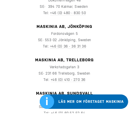
Dokumentvägen 48
SE- 394 70 Kalmar, Sweden
Tel:
+46 (0) 480 - 830 50
MASKINIA AB, JÖNKÖPING
Fordonsvägen 5
SE- 553 02 Jönköping, Sweden
Tel:
+46 (0) 36 - 36 31 36
MASKINIA AB, TRELLEBORG
Verkstadsgatan 3
SE- 231 66 Trelleborg, Sweden
Tel:
+46 (0) 410 - 270 36
MASKINIA AB, SUNDSVALL
i
Lagbasvägen 3
LÄS MER OM FÖRETAGET MASKINIA
SE- 863 41 Sundsvall, Sweden
Tel:
+46 (0) 60-52 52 64
MASKINIA HAR ÄVEN ÅTERFÖRSLJARE I ÖVRIGA DELAR