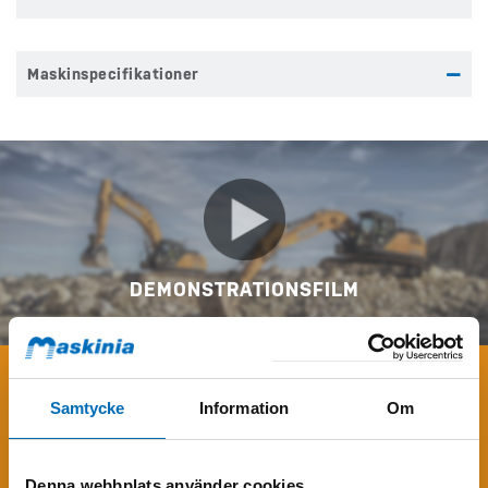
Maskinspecifikationer
DEMONSTRATIONSFILM
Samtycke
Information
Om
KONTAKTA MIG
Fyll i formuläret
för att få mer information om Case CX180E.
Denna webbplats använder cookies