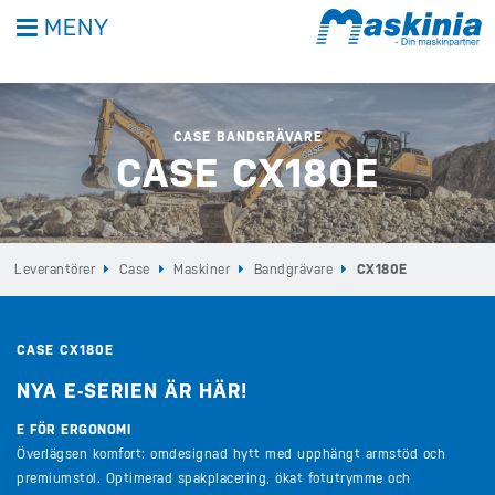
MENY
CASE BANDGRÄVARE
CASE CX180E
Leverantörer
Case
Maskiner
Bandgrävare
CX180E
CASE CX180E
NYA E-SERIEN ÄR HÄR!
E FÖR ERGONOMI
Överlägsen komfort: omdesignad hytt med upphängt armstöd och
premiumstol. Optimerad spakplacering, ökat fotutrymme och