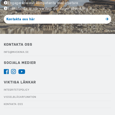
Engagerade och kompetenta medarbetare
Framåtanda är vår vardag, det driver utveckling
Kontakta oss här
KONTAKTA OSS
INFO@MASKINIA.SE
SOCIALA MEDIER
VIKTIGA LÄNKAR
INTEGRITETSPOLICY
VISSELBLÅSARFUNKTION
KONTAKTA OSS