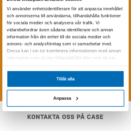
Vi använder enhetsidentifierare för att anpassa innehållet
och annonserna till användarna, tillhandahålla funktioner
för sociala medier och analysera vår trafik. Vi
vidarebefordrar även sådana identifierare och annan
information från din enhet till de sociala medier och
annons- och analysföretag som vi samarbetar med.
Dessa kan i sin tur kombinera informationen med annan
information som du har tillhandahållit eller som de har
samlat in när du har använt deras tjänster.
Skriv följande siffror i fältet (13405)
Tillåt alla
Skicka förfrågan
Anpassa
KONTAKTA OSS PÅ CASE