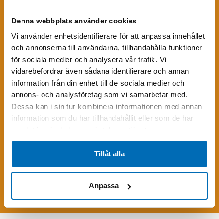
KONTAKTA MIG
Denna webbplats använder cookies
Fyll i formuläret
för att få mer information om Case 721G2 EVO
Vi använder enhetsidentifierare för att anpassa innehållet
hjullastare.
och annonserna till användarna, tillhandahålla funktioner
för sociala medier och analysera vår trafik. Vi
vidarebefordrar även sådana identifierare och annan
information från din enhet till de sociala medier och
annons- och analysföretag som vi samarbetar med.
Dessa kan i sin tur kombinera informationen med annan
information som du har tillhandahållit eller som de har
samlat in när du har använt deras tjänster.
Tillåt alla
Skriv följande siffror i fältet (25256)
Anpassa
Skicka förfrågan