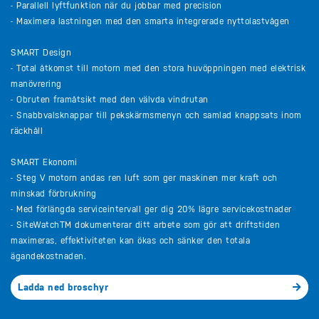
- Parallell lyftfunktion när du jobbar med precision
- Maximera lastningen med den smarta integrerade nyttolastvågen
SMART Design
- Total åtkomst till motorn med den stora huvöppningen med elektrisk
manövrering
- Obruten framåtsikt med den välvda vindrutan
- Snabbvalsknappar till pekskärmsmenyn och samlad knappsats inom
räckhåll
SMART Ekonomi
- Steg V motorn andas ren luft som ger maskinen mer kraft och
minskad förbrukning
- Med förlängda serviceintervall ger dig 20% lägre servicekostnader
- SiteWatchTM dokumenterar ditt arbete som gör att driftstiden
maximeras, effektiviteten kan ökas och sänker den totala
ägandekostnaden.
Ladda ned broschyr