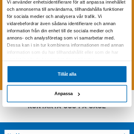
Vi använder enhetsidentifierare för att anpassa innehållet
och annonserna till användarna, tillhandahålla funktioner
för sociala medier och analysera vår trafik. Vi
vidarebefordrar även sådana identifierare och annan
information från din enhet till de sociala medier och
annons- och analysföretag som vi samarbetar med.
Dessa kan i sin tur kombinera informationen med annan
information som du har tillhandahållit eller som de har
Skriv följande siffror i fältet (33803)
samlat in när du har använt deras tjänster.
Tillåt alla
Skicka förfrågan
Anpassa
KONTAKTA OSS PÅ CASE