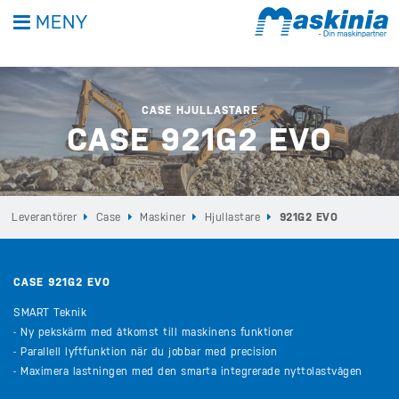
MENY
CASE HJULLASTARE
CASE 921G2 EVO
Leverantörer
Case
Maskiner
Hjullastare
921G2 EVO
CASE 921G2 EVO
SMART Teknik
- Ny pekskärm med åtkomst till maskinens funktioner
- Parallell lyftfunktion när du jobbar med precision
- Maximera lastningen med den smarta integrerade nyttolastvågen