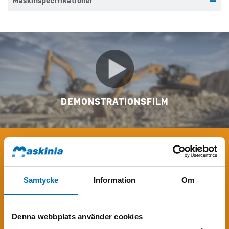
Maskinspecifikationer
DEMONSTRATIONSFILM
KONTAKTA MIG
Samtycke
Information
Om
Fyll i formuläret
för att få mer information om Case 921G2 EVO
hjullastare.
Denna webbplats använder cookies