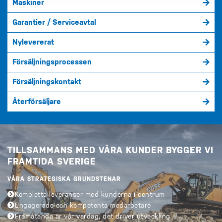
Maskiner
Garantier / Serviceavtal
Nylevererat
Försäljningsprocessen
Försäljningskontakt
Återförsäljare
TILLSAMMANS MED VÅRA KUNDER BYGGER VI
FRAMTIDA SVERIGE
VÅRA STRATEGISKA GRUNDSTENAR
Kompletta leveranser med kunderna i centrum
Engagerade och kompetenta medarbetare
Framåtanda är vår vardag, det driver utveckling