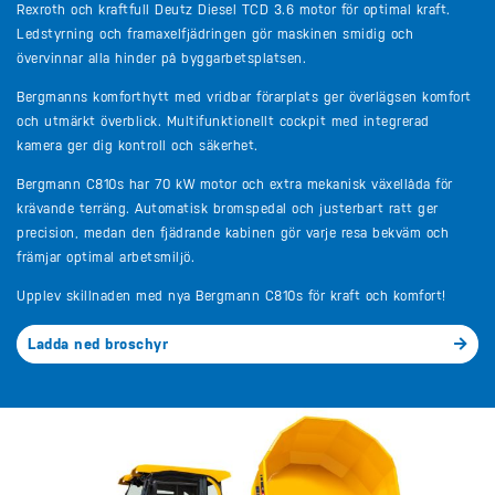
Rexroth och kraftfull Deutz Diesel TCD 3.6 motor för optimal kraft.
Ledstyrning och framaxelfjädringen gör maskinen smidig och
övervinnar alla hinder på byggarbetsplatsen.
Bergmanns komforthytt med vridbar förarplats ger överlägsen komfort
och utmärkt överblick. Multifunktionellt cockpit med integrerad
kamera ger dig kontroll och säkerhet.
Bergmann C810s har 70 kW motor och extra mekanisk växellåda för
krävande terräng. Automatisk bromspedal och justerbart ratt ger
precision, medan den fjädrande kabinen gör varje resa bekväm och
främjar optimal arbetsmiljö.
Upplev skillnaden med nya Bergmann C810s för kraft och komfort!
Ladda ned broschyr