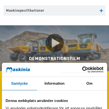
Maskinspecifikationer
DEMONSTRATIONSFILM
Samtycke
Information
Om
KONTAKTA MIG
Fyll i formuläret
för att få mer information om BERGMANN C810s.
Denna webbplats använder cookies
Vi använder enhetsidentifierare för att anpassa innehållet