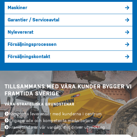
Maskiner
Garantier / Serviceavtal
Nylevererat
Försäljningsprocessen
Försäljningskontakt
TILLSAMMANS MED VÅRA KUNDER BYGGER VI
FRAMTIDA SVERIGE
VÅRA STRATEGISKA GRUNDSTENAR
Kompletta leveranser med kunderna i centrum
Engagerade och kompetenta medarbetare
Framåtanda är vår vardag, det driver utveckling