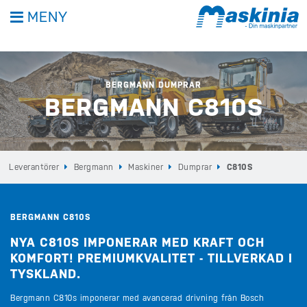
MENY
BERGMANN DUMPRAR
BERGMANN C810S
Leverantörer
Bergmann
Maskiner
Dumprar
C810S
BERGMANN C810S
NYA C810S IMPONERAR MED KRAFT OCH
KOMFORT! PREMIUMKVALITET - TILLVERKAD I
TYSKLAND.
Bergmann C810s imponerar med avancerad drivning från Bosch