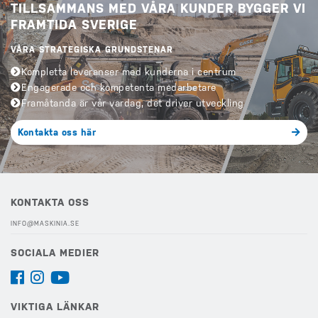
TILLSAMMANS MED VÅRA KUNDER BYGGER VI
FRAMTIDA SVERIGE
VÅRA STRATEGISKA GRUNDSTENAR
Kompletta leveranser med kunderna i centrum
Engagerade och kompetenta medarbetare
Framåtanda är vår vardag, det driver utveckling
Kontakta oss här
KONTAKTA OSS
INFO@MASKINIA.SE
SOCIALA MEDIER
VIKTIGA LÄNKAR