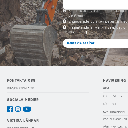
VÅRA STRATEGISKA GRUNDSTENAR
Kompletta leveranser med kunder
centrum
Engagerade och kompetenta med
Framåtanda är vår vardag, det dr
utveckling
Kontakta oss här
KONTAKTA OSS
NAVIGERING
INFO@MASKINIA.SE
HEM
KÖP DEVELON
SOCIALA MEDIER
KÖP CASE
KÖP BERGMANN
KÖP ELMASKINER
VIKTIGA LÄNKAR
VÅRA KAMPANJER