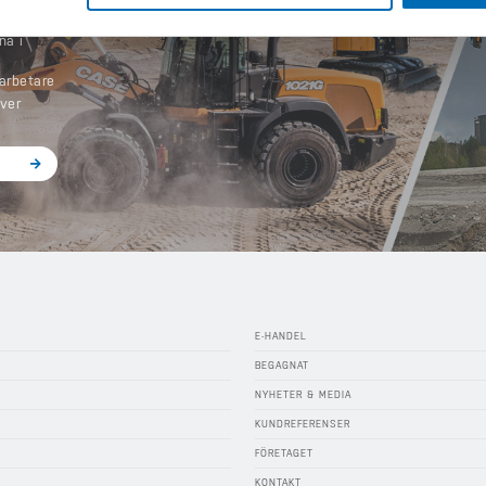
na i
arbetare
iver
E-HANDEL
BEGAGNAT
NYHETER & MEDIA
KUNDREFERENSER
FÖRETAGET
KONTAKT