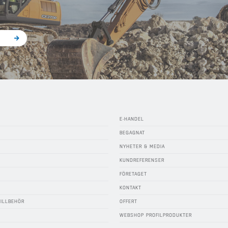
E-HANDEL
BEGAGNAT
NYHETER & MEDIA
KUNDREFERENSER
FÖRETAGET
KONTAKT
TILLBEHÖR
OFFERT
WEBSHOP PROFILPRODUKTER