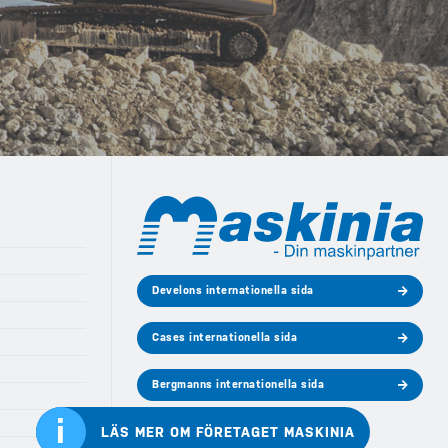
Develons internationella sida
Cases internationella sida
Bergmanns internationella sida
i
LÄS MER OM FÖRETAGET MASKINIA