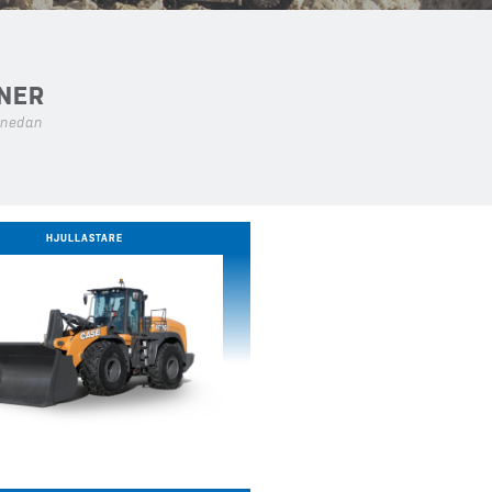
NER
 nedan
HJULLASTARE