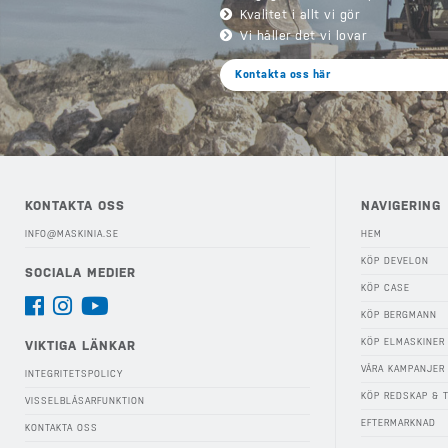
Kvalitet i allt vi gör
Vi håller det vi lovar
Kontakta oss här
KONTAKTA OSS
NAVIGERING
INFO@MASKINIA.SE
HEM
KÖP DEVELON
SOCIALA MEDIER
KÖP CASE
KÖP BERGMANN
KÖP ELMASKINER
VIKTIGA LÄNKAR
VÅRA KAMPANJER
INTEGRITETSPOLICY
KÖP REDSKAP & 
VISSELBLÅSARFUNKTION
EFTERMARKNAD
KONTAKTA OSS