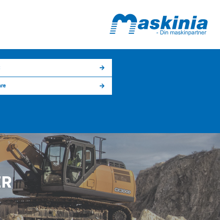
t
are
ER