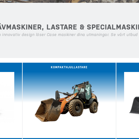
ÄVMASKINER, LASTARE & SPECIALMASKI
 innovativ design löser Case maskiner dina utmaningar. Se vårt utbud
KOMPAKTHJULLASTARE