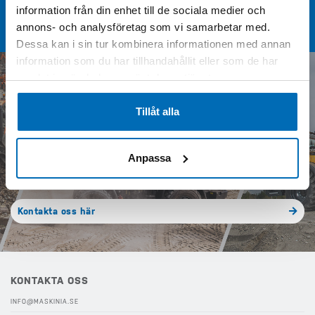
information från din enhet till de sociala medier och
Reservdelar
annons- och analysföretag som vi samarbetar med.
Dessa kan i sin tur kombinera informationen med annan
information som du har tillhandahållit eller som de har
samlat in när du har använt deras tjänster.
TILLSAMMANS MED VÅRA KUNDER BYGGER VI
FRAMTIDA SVERIGE
Tillåt alla
VÅRA STRATEGISKA GRUNDSTENAR
Kompletta leveranser med kunderna i centrum
Anpassa
Engagerade och kompetenta medarbetare
Framåtanda är vår vardag, det driver utveckling
Kontakta oss här
KONTAKTA OSS
INFO@MASKINIA.SE