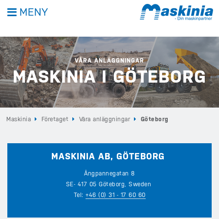
MENY
VÅRA ANLÄGGNINGAR
MASKINIA I GÖTEBORG
Maskinia
Företaget
Våra anläggningar
Göteborg
MASKINIA AB, GÖTEBORG
Ångpannegatan 8
SE- 417 05 Göteborg, Sweden
Tel:
+46 (0) 31 - 17 60 60