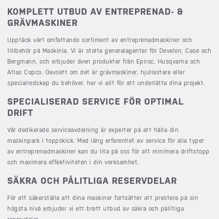
KOMPLETT UTBUD AV ENTREPRENAD- &
GRÄVMASKINER
Upptäck vårt omfattande sortiment av entreprenadmaskiner och
tillbehör på Maskinia. Vi är stolta generalagenter för
Develon
,
Case
och
Bergmann
, och erbjuder även produkter från Epiroc, Husqvarna och
Atlas Copco. Oavsett om det är
grävmaskiner
, hjullastare eller
specialredskap du behöver, har vi allt för att underlätta dina projekt.
SPECIALISERAD SERVICE FÖR OPTIMAL
DRIFT
Vår dedikerade serviceavdelning är experter på att hålla din
maskinpark i toppskick. Med lång erfarenhet av service för alla typer
av entreprenadmaskiner kan du lita på oss för att minimera driftstopp
och maximera effektiviteten i din verksamhet.
SÄKRA OCH PÅLITLIGA RESERVDELAR
För att säkerställa att dina maskiner fortsätter att prestera på sin
högsta nivå erbjuder vi ett brett utbud av säkra och pålitliga