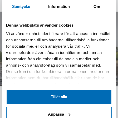
Samtycke
Information
Om
TILLSAMMANS MED VÅRA KUNDER BYGGER VI
Denna webbplats använder cookies
FRAMTIDA SVERIGE
Vi använder enhetsidentifierare för att anpassa innehållet
och annonserna till användarna, tillhandahålla funktioner
VÅRA STRATEGISKA GRUNDSTENAR
för sociala medier och analysera vår trafik. Vi
Kompletta leveranser med kunderna i centrum
vidarebefordrar även sådana identifierare och annan
Engagerade och kompetenta medarbetare
information från din enhet till de sociala medier och
Framåtanda är vår vardag, det driver utveckling
annons- och analysföretag som vi samarbetar med.
Dessa kan i sin tur kombinera informationen med annan
Kontakta oss här
information som du har tillhandahållit eller som de har
samlat in när du har använt deras tjänster.
Tillåt alla
KONTAKTA OSS
INFO@MASKINIA.SE
Anpassa
SOCIALA MEDIER