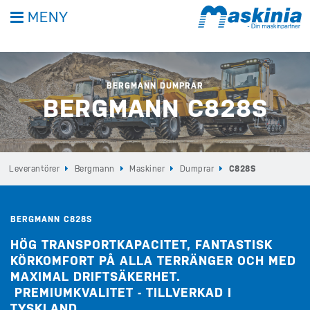
MENY
BERGMANN DUMPRAR
BERGMANN C828S
Leverantörer
Bergmann
Maskiner
Dumprar
C828S
BERGMANN C828S
HÖG TRANSPORTKAPACITET, FANTASTISK
KÖRKOMFORT PÅ ALLA TERRÄNGER OCH MED
MAXIMAL DRIFTSÄKERHET.
PREMIUMKVALITET - TILLVERKAD I
TYSKLAND.