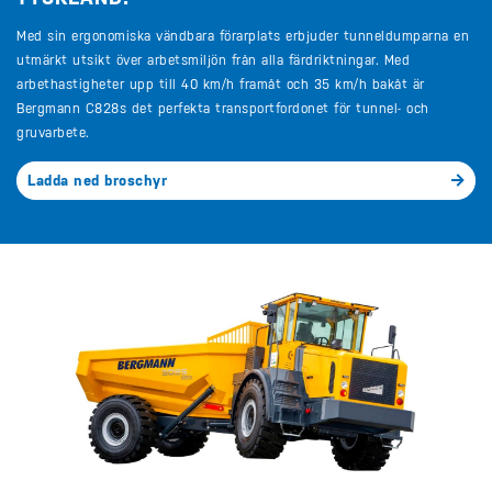
Med sin ergonomiska vändbara förarplats erbjuder tunneldumparna en
utmärkt utsikt över arbetsmiljön från alla färdriktningar. Med
arbethastigheter upp till 40 km/h framåt och 35 km/h bakåt är
Bergmann C828s det perfekta transportfordonet för tunnel- och
gruvarbete.
Ladda ned broschyr