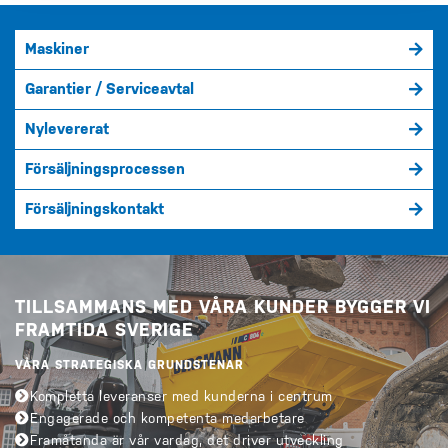
Maskiner
Garantier / Serviceavtal
Nylevererat
Försäljningsprocessen
Försäljningskontakt
TILLSAMMANS MED VÅRA KUNDER BYGGER VI
FRAMTIDA SVERIGE
VÅRA STRATEGISKA GRUNDSTENAR
Kompletta leveranser med kunderna i centrum
Engagerade och kompetenta medarbetare
Framåtanda är vår vardag, det driver utveckling