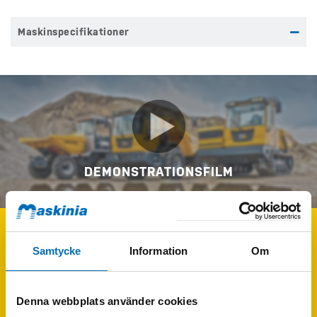
Maskinspecifikationer
DEMONSTRATIONSFILM
Samtycke
Information
Om
KONTAKTA MIG
Fyll i formuläret
för att få mer information om BERGMANN
Denna webbplats använder cookies
C828s.