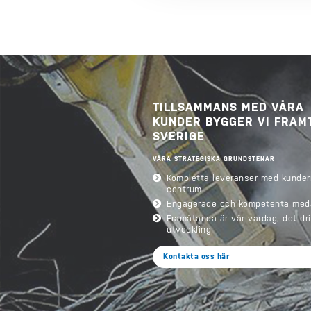
TILLSAMMANS MED VÅRA
KUNDER BYGGER VI FRAM
SVERIGE
VÅRA STRATEGISKA GRUNDSTENAR
Kompletta leveranser med kunder
centrum
Engagerade och kompetenta med
Framåtanda är vår vardag, det dr
utveckling
Kontakta oss här