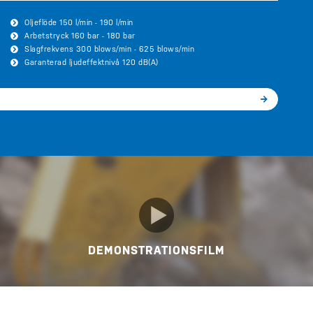
Oljeflöde 150 l/min - 190 l/min
Arbetstryck 160 bar - 180 bar
Slagfrekvens 300 blows/min - 625 blows/min
Garanterad ljudeffektnivå 120 dB(A)
DEMONSTRATIONSFILM