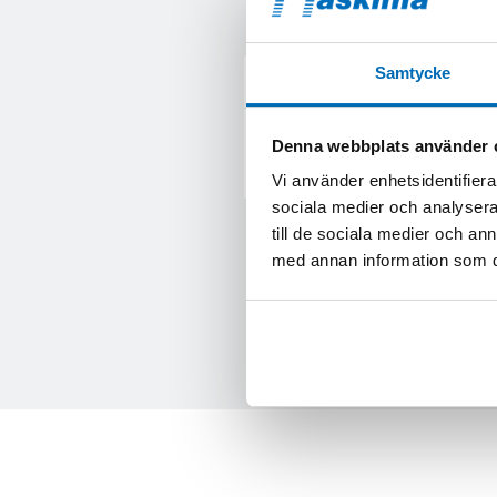
Samtycke
KONTAKTA MIG
Fyll i formuläret
för att få mer infor
Denna webbplats använder 
om Epriroc HB 2000 (HB 2000).
Vi använder enhetsidentifierar
sociala medier och analysera 
till de sociala medier och a
med annan information som du 