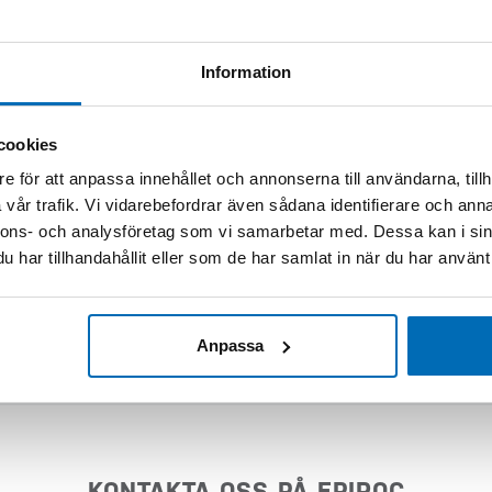
Information
mation
cookies
e för att anpassa innehållet och annonserna till användarna, tillh
vår trafik. Vi vidarebefordrar även sådana identifierare och anna
nnons- och analysföretag som vi samarbetar med. Dessa kan i sin
Skriv följande siffror i fältet (13148)
har tillhandahållit eller som de har samlat in när du har använt 
Skicka förfrågan
Anpassa
KONTAKTA OSS PÅ EPIROC