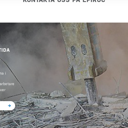
TIDA
na i
arbetare
iver