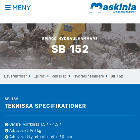
MENY
EPIROC HYDRAULHAMMARE
SB 152
Leverantörer
Epiroc
Redskap
Hydraulhammare
SB 152
SB 152
TEKNISKA SPECIFIKATIONER
Bärare, viktklass 1,9 t - 4,5 t
Arbetsvikt 140 kg
Arbetsverktygets diameter 50 mm