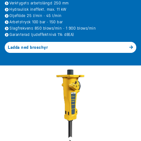
Verktygets arbetslängd 250 mm
Hydraulisk ineffekt, max. 11 kW
Oljeflöde 25 l/min - 45 l/min
Arbetstryck 100 bar - 150 bar
Slagfrekvens 850 blows/min - 1 900 blows/min
Garanterad ljudeffektnivå 114 dB(A)
Ladda ned broschyr