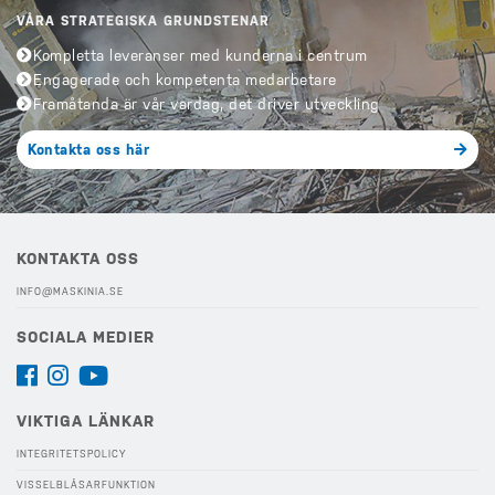
VÅRA STRATEGISKA GRUNDSTENAR
Kompletta leveranser med kunderna i centrum
Engagerade och kompetenta medarbetare
Framåtanda är vår vardag, det driver utveckling
Kontakta oss här
KONTAKTA OSS
INFO@MASKINIA.SE
SOCIALA MEDIER
VIKTIGA LÄNKAR
INTEGRITETSPOLICY
VISSELBLÅSARFUNKTION