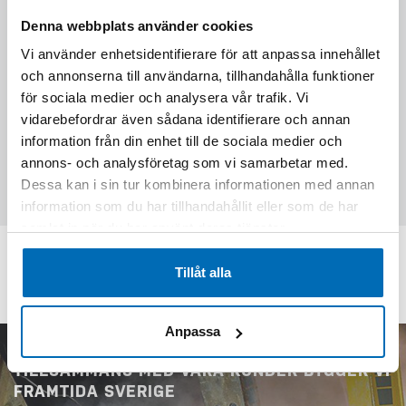
Denna webbplats använder cookies
Vi använder enhetsidentifierare för att anpassa innehållet
och annonserna till användarna, tillhandahålla funktioner
för sociala medier och analysera vår trafik. Vi
Skriv följande siffror i fältet (30818)
vidarebefordrar även sådana identifierare och annan
information från din enhet till de sociala medier och
annons- och analysföretag som vi samarbetar med.
Skicka förfrågan
Dessa kan i sin tur kombinera informationen med annan
information som du har tillhandahållit eller som de har
samlat in när du har använt deras tjänster.
KONTAKTA OSS PÅ EPIROC
Tillåt alla
Anpassa
TILLSAMMANS MED VÅRA KUNDER BYGGER VI
FRAMTIDA SVERIGE