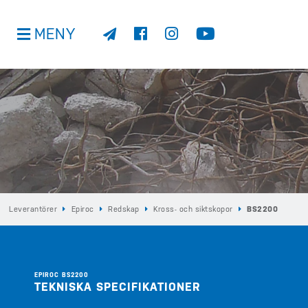
MENY
Leverantörer
Epiroc
Redskap
Kross- och siktskopor
BS2200
EPIROC BS2200
TEKNISKA SPECIFIKATIONER