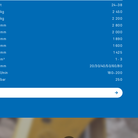
t
24–38
kg
2 450
kg
2 200
mm
2 800
mm
2 000
mm
1 890
mm
1 600
mm
1 425
m³
1 - 3
mm
20/30/40/50/60/80
l/min
180–200
bar
250