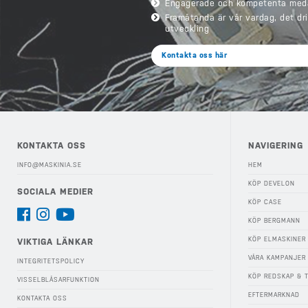
Engagerade och kompetenta med
Framåtanda är vår vardag, det dr
utveckling
Kontakta oss här
KONTAKTA OSS
NAVIGERING
INFO@MASKINIA.SE
HEM
KÖP DEVELON
SOCIALA MEDIER
KÖP CASE
KÖP BERGMANN
KÖP ELMASKINER
VIKTIGA LÄNKAR
VÅRA KAMPANJER
INTEGRITETSPOLICY
KÖP REDSKAP & 
VISSELBLÅSARFUNKTION
EFTERMARKNAD
KONTAKTA OSS