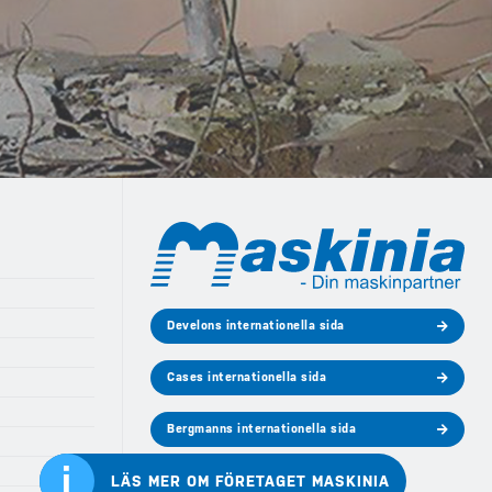
Develons internationella sida
Cases internationella sida
Bergmanns internationella sida
i
LÄS MER OM FÖRETAGET MASKINIA