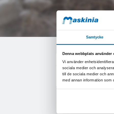
Samtycke
Denna webbplats använder 
KONTAKTA MIG
Vi använder enhetsidentifierar
sociala medier och analysera 
Fyll i formuläret
för att få mer infor
till de sociala medier och a
om Epriroc BS2200 (BS2200).
med annan information som du 