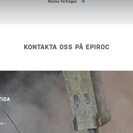
Skicka förfrågan
KONTAKTA OSS PÅ EPIROC
TIDA
na i