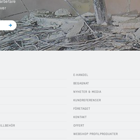
arbetare
iver
E-HANDEL
BEGAGNAT
NYHETER & MEDIA
KUNDREFERENSER
FÖRETAGET
KONTAKT
TILLBEHÖR
OFFERT
WEBSHOP PROFILPRODUKTER