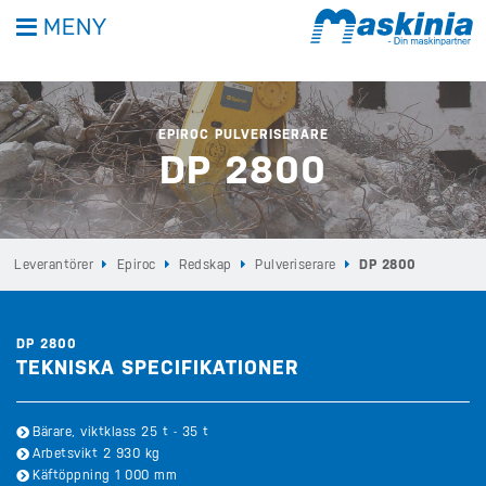
MENY
EPIROC PULVERISERARE
DP 2800
Leverantörer
Epiroc
Redskap
Pulveriserare
DP 2800
DP 2800
TEKNISKA SPECIFIKATIONER
Bärare, viktklass 25 t - 35 t
Arbetsvikt 2 930 kg
Käftöppning 1 000 mm