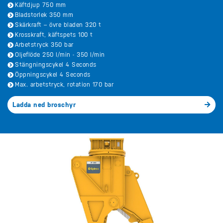
Käftdjup 750 mm
Bladstorlek 350 mm
Skärkraft – övre bladen 320 t
Krosskraft, käftspets 100 t
Arbetstryck 350 bar
Oljeflöde 250 l/min - 350 l/min
Stängningscykel 4 Seconds
Öppningscykel 4 Seconds
Max. arbetstryck, rotation 170 bar
Ladda ned broschyr