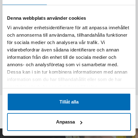
Denna webbplats använder cookies
Vi använder enhetsidentifierare för att anpassa innehållet
och annonserna till användarna, tillhandahålla funktioner
för sociala medier och analysera vår trafik. Vi
vidarebefordrar även sådana identifierare och annan
information från din enhet till de sociala medier och
Skriv följande siffror i fältet (27007)
annons- och analysföretag som vi samarbetar med.
Dessa kan i sin tur kombinera informationen med annan
information som du har tillhandahållit eller som de har
Skicka förfrågan
samlat in när du har använt deras tjänster.
Tillåt alla
KONTAKTA OSS PÅ EPIROC
Anpassa