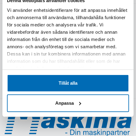
Denna webbplats använder cookies
Vi använder enhetsidentifierare för att anpassa innehållet
NAVIGERING
och annonserna till användarna, tillhandahålla funktioner
för sociala medier och analysera vår trafik. Vi
HEM
E-HANDEL
vidarebefordrar även sådana identifierare och annan
KÖP DEVELON
BEGAGNAT
information från din enhet till de sociala medier och
KÖP CASE
NYHETER & MEDIA
annons- och analysföretag som vi samarbetar med.
KÖP BERGMANN
KUNDREFERENSER
Dessa kan i sin tur kombinera informationen med annan
KÖP ELMASKINER
FÖRETAGET
information som du har tillhandahållit eller som de har
samlat in när du har använt deras tjänster.
VÅRA KAMPANJER
KONTAKT
KÖP REDSKAP & TILLBEHÖR
OFFERT
Tillåt alla
EFTERMARKNAD
WEBSHOP PROFILPRODUKTER
Anpassa