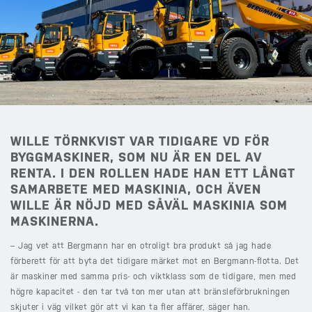
WILLE TÖRNKVIST VAR TIDIGARE VD FÖR
BYGGMASKINER, SOM NU ÄR EN DEL AV
RENTA. I DEN ROLLEN HADE HAN ETT LÅNGT
SAMARBETE MED MASKINIA, OCH ÄVEN
WILLE ÄR NÖJD MED SÅVÄL MASKINIA SOM
MASKINERNA.
– Jag vet att Bergmann har en otroligt bra produkt så jag hade
förberett för att byta det tidigare märket mot en Bergmann-flotta. Det
är maskiner med samma pris- och viktklass som de tidigare, men med
högre kapacitet - den tar två ton mer utan att bränsleförbrukningen
skjuter i väg vilket gör att vi kan ta fler affärer, säger han.