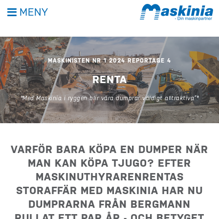
MENY
MASKINISTEN NR 1 2024 REPORTAGE 4
RENTA
"Med Maskinia i ryggen blir våra dumprar väldigt attraktiva”"
VARFÖR BARA KÖPA EN DUMPER NÄR
MAN KAN KÖPA TJUGO? EFTER
MASKINUTHYRARENRENTAS
STORAFFÄR MED MASKINIA HAR NU
DUMPRARNA FRÅN BERGMANN
RULLAT ETT PAR ÅR - OCH BETYGET