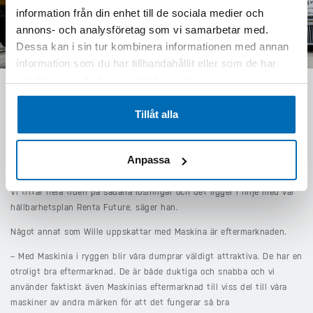
information från din enhet till de sociala medier och
annons- och analysföretag som vi samarbetar med.
Dessa kan i sin tur kombinera informationen med annan
information som du har tillhandahållit eller som de har
samlat in när du har använt deras tjänster.
WILLE ÄR SÄKER PÅ ATT DET KOMMER ATT
Tillåt alla
BLI FLER ELDUMPRAR FRAMÖVER
FÖR RENTA.
Anpassa
– Än så länge är marknaden lite trevande men det kommer absolut att
komma mer och mer, och vi märker att fler projekt går över helt till el.
Vi tittar hela tiden på sådana lösningar och det ligger i linje med vår
hållbarhetsplan Renta Future, säger han.
Något annat som Wille uppskattar med Maskina är eftermarknaden.
– Med Maskinia i ryggen blir våra dumprar väldigt attraktiva. De har en
otroligt bra eftermarknad. De är både duktiga och snabba och vi
använder faktiskt även Maskinias eftermarknad till viss del till våra
maskiner av andra märken för att det fungerar så bra