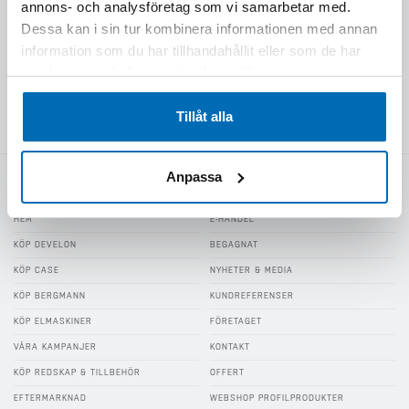
annons- och analysföretag som vi samarbetar med.
Dessa kan i sin tur kombinera informationen med annan
VIKTIGA LÄNKAR
information som du har tillhandahållit eller som de har
INTEGRITETSPOLICY
samlat in när du har använt deras tjänster.
VISSELBLÅSARFUNKTION
KONTAKTA OSS
Tillåt alla
Anpassa
NAVIGERING
HEM
E-HANDEL
KÖP DEVELON
BEGAGNAT
KÖP CASE
NYHETER & MEDIA
KÖP BERGMANN
KUNDREFERENSER
KÖP ELMASKINER
FÖRETAGET
VÅRA KAMPANJER
KONTAKT
KÖP REDSKAP & TILLBEHÖR
OFFERT
EFTERMARKNAD
WEBSHOP PROFILPRODUKTER