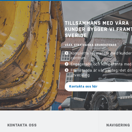
TILLSAMMANS MED VÅRA
KUNDER BYGGER VI FRAM
SVERIGE
VÅRA STRATEGISKA GRUNDSTENAR
Kompletta leveranser med kunder
centrum
Engagerade och kompetenta med
Framåtanda är vår vardag, det dr
utveckling
Kontakta oss här
KONTAKTA OSS
NAVIGERING