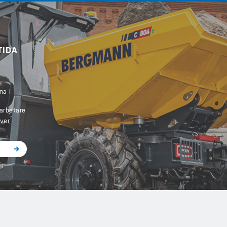
TIDA
na i
arbetare
iver