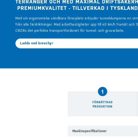
TERRÄNGER OCH MED MAXIMAL DRIFTSÄKERH
PREMIUMKVALITET - TILLVERKAD I TYSKLAN
Med sin ergonomiska vändbara förarplats erbjuder tunneldumparna en utmä
från alla färdriktningar. Med arbethastigheter upp till 40 km/h framåt oc
C828s det perfekta transportfordonet för tunnel- och gruvarbete.
Ladda ned broschyr
1
FÖRBÄTTRAD
PRODUKTION
Maskinspecifikationer