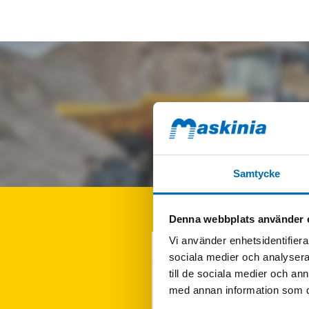
Samtycke
Denna webbplats använder 
Vi använder enhetsidentifierar
KONTAKTA MIG
sociala medier och analysera 
till de sociala medier och a
Fyll i formuläret
för att få mer infor
med annan information som du 
om BERGMANN C828s.