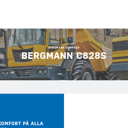
BERGMANN DUMPRAR
BERGMANN C828S
KOMFORT PÅ ALLA