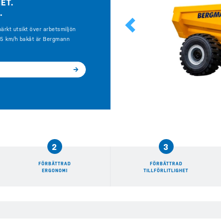
ET.
D.
Previous
rkt utsikt över arbetsmiljön
h 35 km/h bakåt är Bergmann
2
3
FÖRBÄTTRAD
FÖRBÄTTRAD
ERGONOMI
TILLFÖRLITLIGHET