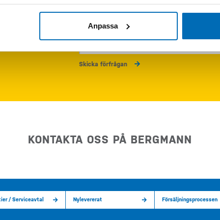
Anpassa
Skriv följande siffror i fältet (29469)
Skicka förfrågan
KONTAKTA OSS PÅ BERGMANN
ier / Serviceavtal
Nylevererat
Försäljningsprocessen