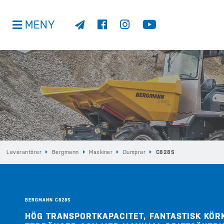
MENY
Leverantörer
Bergmann
Maskiner
Dumprar
C828S
BERGMANN C828S
HÖG TRANSPORTKAPACITET, FANTASTISK KÖR