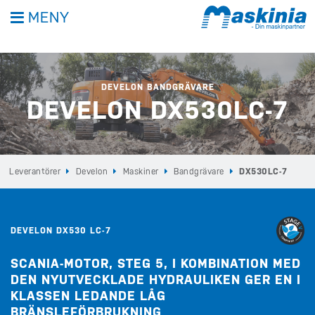
MENY
DEVELON BANDGRÄVARE
DEVELON DX530LC-7
Leverantörer
Develon
Maskiner
Bandgrävare
DX530LC-7
DEVELON DX530 LC-7
SCANIA-MOTOR, STEG 5, I KOMBINATION MED
DEN NYUTVECKLADE HYDRAULIKEN GER EN I
KLASSEN LEDANDE LÅG
BRÄNSLEFÖRBRUKNING