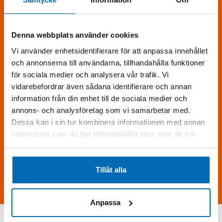
Fyll i formuläret
för att få mer information om Develon DX 530
LC-7.
Denna webbplats använder cookies
Vi använder enhetsidentifierare för att anpassa innehållet
och annonserna till användarna, tillhandahålla funktioner
för sociala medier och analysera vår trafik. Vi
vidarebefordrar även sådana identifierare och annan
information från din enhet till de sociala medier och
annons- och analysföretag som vi samarbetar med.
Dessa kan i sin tur kombinera informationen med annan
information som du har tillhandahållit eller som de har
Skriv följande siffror i fältet (16991)
samlat in när du har använt deras tjänster.
Tillåt alla
Skicka förfrågan
Anpassa