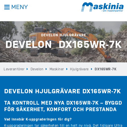
MENY
DEVELON HJULGRÄVARE
DEVELON DX165WR-7K
Leverantörer
Develon
Maskiner
Hjulgrävare
DX165WR-7K
DEVELON HJULGRÄVARE DX165WR-7K
TA KONTROLL MED NYA DX165WR-7K – BYGGD
FÖR SÄKERHET, KOMFORT OCH PRESTANDA
Vad innebär K-uppgraderingen för dig?
K-uppgraderingen tar säkerheten till en helt ny nivå. Det tidigare Ultra