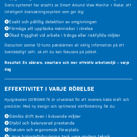
Sonic-systemet har ersatts av Smart Around View Monitor + Radar, ett
intelligent övervakningssystem som ger dig:
Exakt och pålitlig detektion av omgivningen
Förmåga att upptäcka människor i rörelse
Ökad trygghet vid arbete i trånga eller riskfyllda miljöer
Dessutom samlar 12-tums pekskärmen all viktig information på ett
överskådligt sätt, så att du kan fokusera på jobbet.
Resultat: En säkrare, smartare och mer effektiv arbetsmiljö – varje
dag
EFFEKTIVITET I VARJE RÖRELSE
Hjulgrävaren DX165WR-7K är utvecklad för att leverera både kraft och
precision. Med ny design och optimerad viktfördelning får du:
Sömlös drift även i krävande miljöer
Stabil och balanserad prestanda
Bekväm och ergonomisk förarplats
Lägre bränsleförbrukning tack vare modern teknik