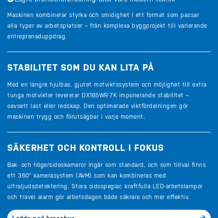
Maskinen kombinerar styrka och smidighet i ett format som passar
alla typer av arbetsplatser – från komplexa byggprojekt till varierande
entreprenaduppdrag.
STABILITET SOM DU KAN LITA PÅ
Med en längre hjulbas, gjutet motviktssystem och möjlighet till extra
tunga motvikter levererar DX165WR-7K imponerande stabilitet –
oavsett last eller redskap. Den optimerade viktfördelningen gör
maskinen trygg och förutsägbar i varje moment.
SÄKERHET OCH KONTROLL I FOKUS
Bak- och högersideskameror ingår som standard, och som tillval finns
ett 360° kamerasystem (AVM) som kan kombineras med
ultraljudsdetektering. Stora sidospeglar, kraftfulla LED-arbetslampor
och travel alarm gör arbetsdagen både säkrare och mer effektiv.