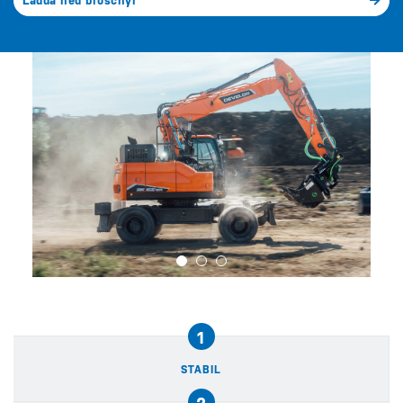
Ladda ned broschyr
1
STABIL