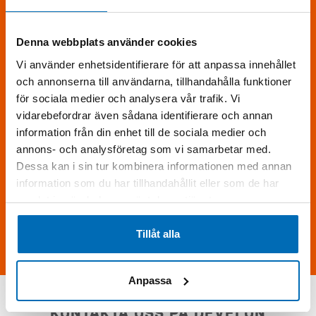
Fyll i formuläret
för att få mer information om Develon DL420-7.
Denna webbplats använder cookies
Vi använder enhetsidentifierare för att anpassa innehållet
och annonserna till användarna, tillhandahålla funktioner
för sociala medier och analysera vår trafik. Vi
vidarebefordrar även sådana identifierare och annan
information från din enhet till de sociala medier och
annons- och analysföretag som vi samarbetar med.
Dessa kan i sin tur kombinera informationen med annan
information som du har tillhandahållit eller som de har
Skriv följande siffror i fältet (34740)
samlat in när du har använt deras tjänster.
Tillåt alla
Skicka förfrågan
Anpassa
KONTAKTA OSS PÅ DEVELON