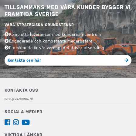
TILLSAMMANS MED VÅRA KUNDER BYGGER VI
FRAMTIDA SVERIGE
VÅRA STRATEGISKA GRUNDSTENAR
Kompletta leveranser med kunderna i centrum
Engagerade och kompetenta medarbetare
Framåtanda är vår vardag, det driver utveckling
Kontakta oss här
KONTAKTA OSS
INFO@MASKINIA.SE
SOCIALA MEDIER
VIKTIGA LÄNKAR