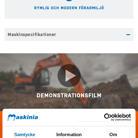
RYMLIG OCH MODERN FÖRARMILJÖ
Maskinspecifikationer
DEMONSTRATIONSFILM
KONTAKTA MIG
Samtycke
Information
Om