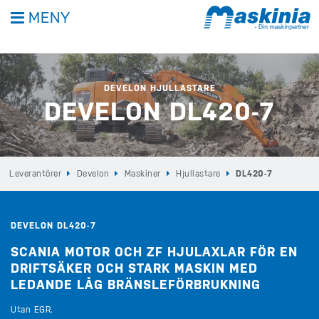
MENY
DEVELON HJULLASTARE
DEVELON DL420-7
Leverantörer
Develon
Maskiner
Hjullastare
DL420-7
DEVELON DL420-7
SCANIA MOTOR OCH ZF HJULAXLAR FÖR EN
DRIFTSÄKER OCH STARK MASKIN MED
LEDANDE LÅG BRÄNSLEFÖRBRUKNING
Utan EGR.