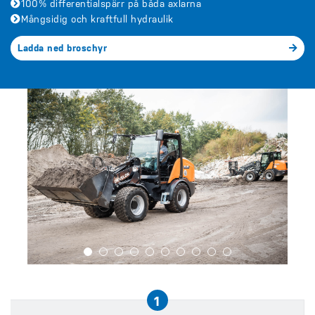
100% differentialspärr på båda axlarna
Mångsidig och kraftfull hydraulik
Ladda ned broschyr
1