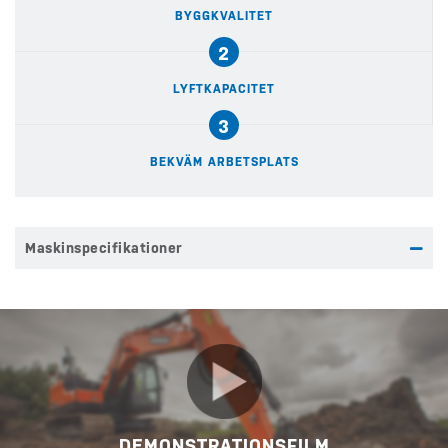
BYGGKVALITET
2
LYFTKAPACITET
3
BEKVÄM ARBETSPLATS
Maskinspecifikationer
DEMONSTRATIONSFILM