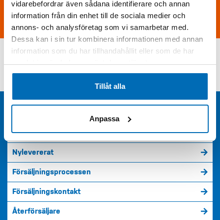
vidarebefordrar även sådana identifierare och annan
Skicka förfrågan
information från din enhet till de sociala medier och
annons- och analysföretag som vi samarbetar med.
Dessa kan i sin tur kombinera informationen med annan
information som du har tillhandahållit eller som de har
samlat in när du har använt deras tjänster.
KONTAKTA OSS PÅ DEVELON
Tillåt alla
Maskiner
Anpassa
Garantier / Serviceavtal
Nylevererat
Försäljningsprocessen
Försäljningskontakt
Återförsäljare