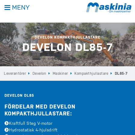
MENY
DEVELON KOMPAKTHJULLASTARE
DEVELON DL85-7
Leverantörer
Develon
Maskiner
Kompakthjullastare
DL85-7
DEVELON DL85
FÖRDELAR MED DEVELON
KOMPAKTHJULLASTARE:
Kraftfull Steg V-motor
Hydrostatisk 4-hjulsdrift