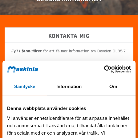
KONTAKTA MIG
Fyll i formuläret
för att få mer information om Develon DL85-7.
Samtycke
Information
Om
Denna webbplats använder cookies
Vi använder enhetsidentifierare för att anpassa innehållet
Skriv följande siffror i fältet (17690)
och annonserna till användarna, tillhandahålla funktioner
för sociala medier och analysera vår trafik. Vi