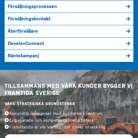
Försäljningsprocessen
Försäljningskontakt
Återförsäljare
DevelonConnect
Räntekampanj
TILLSAMMANS MED VÅRA KUNDER BYGGER VI
FRAMTIDA SVERIGE
VÅRA STRATEGISKA GRUNDSTENAR
Kompletta leveranser med kunderna i centrum
Engagerade och kompetenta medarbetare
Framåtanda är vår vardag, det driver utveckling