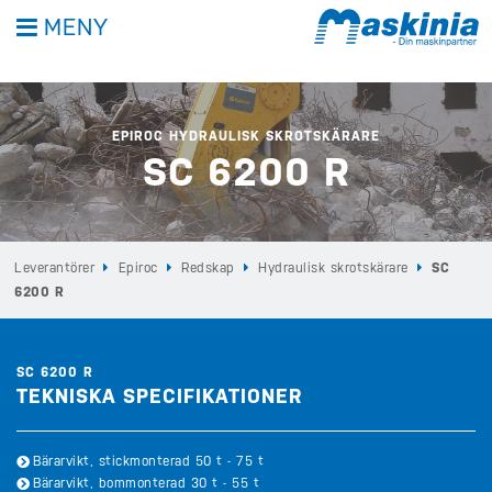
MENY
EPIROC HYDRAULISK SKROTSKÄRARE
SC 6200 R
Leverantörer
Epiroc
Redskap
Hydraulisk skrotskärare
SC
6200 R
SC 6200 R
TEKNISKA SPECIFIKATIONER
Bärarvikt, stickmonterad 50 t - 75 t
Bärarvikt, bommonterad 30 t - 55 t