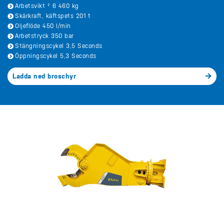
Arbetsvikt ² 6 460 kg
Skärkraft, käftspets 201 t
Oljeflöde 450 l/min
Arbetstryck 350 bar
Stängningscykel 3,5 Seconds
Öppningscykel 5,3 Seconds
Ladda ned broschyr