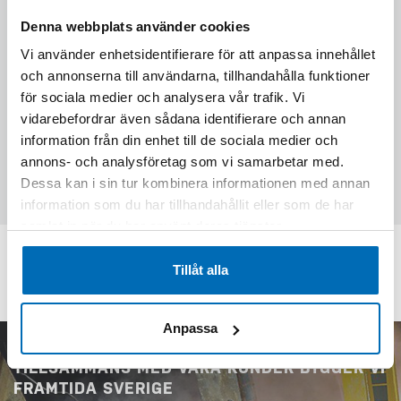
Denna webbplats använder cookies
Vi använder enhetsidentifierare för att anpassa innehållet
och annonserna till användarna, tillhandahålla funktioner
för sociala medier och analysera vår trafik. Vi
Skriv följande siffror i fältet (45722)
vidarebefordrar även sådana identifierare och annan
information från din enhet till de sociala medier och
annons- och analysföretag som vi samarbetar med.
Skicka förfrågan
Dessa kan i sin tur kombinera informationen med annan
information som du har tillhandahållit eller som de har
samlat in när du har använt deras tjänster.
KONTAKTA OSS PÅ EPIROC
Tillåt alla
Anpassa
TILLSAMMANS MED VÅRA KUNDER BYGGER VI
FRAMTIDA SVERIGE