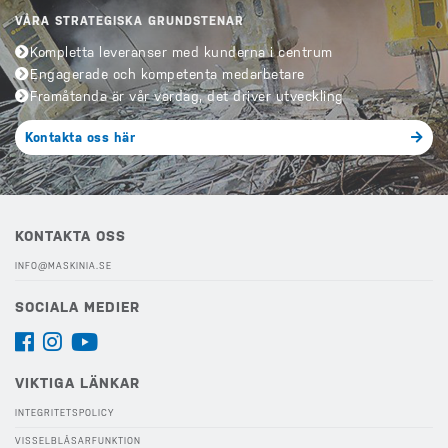
VÅRA STRATEGISKA GRUNDSTENAR
Kompletta leveranser med kunderna i centrum
Engagerade och kompetenta medarbetare
Framåtanda är vår vardag, det driver utveckling
Kontakta oss här
KONTAKTA OSS
INFO@MASKINIA.SE
SOCIALA MEDIER
VIKTIGA LÄNKAR
INTEGRITETSPOLICY
VISSELBLÅSARFUNKTION