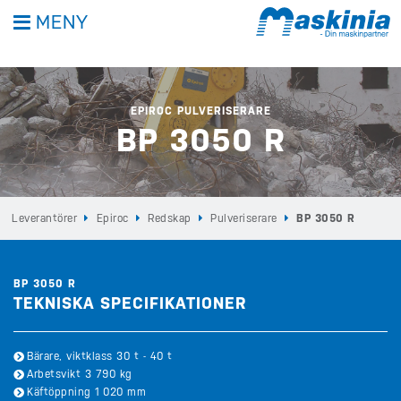
MENY
EPIROC PULVERISERARE
BP 3050 R
Leverantörer
Epiroc
Redskap
Pulveriserare
BP 3050 R
BP 3050 R
TEKNISKA SPECIFIKATIONER
Bärare, viktklass 30 t - 40 t
Arbetsvikt 3 790 kg
Käftöppning 1 020 mm