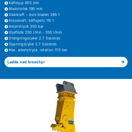
Käftdjup 650 mm
Bladstorlek 190 mm
Skärkraft – övre bladen 365 t
Krosskraft, käftspets 115 t
Arbetstryck 350 bar
Oljeflöde 250 l/min - 350 l/min
Stängningscykel 2,7 Seconds
Öppningscykel 2,7 Seconds
Max. arbetstryck, rotation 170 bar
Ladda ned broschyr