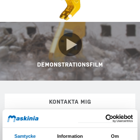
DEMONSTRATIONSFILM
KONTAKTA MIG
Fyll i formuläret
för att få mer information om Epriroc BP 3050 R
(BP 3050 R).
Samtycke
Information
Om