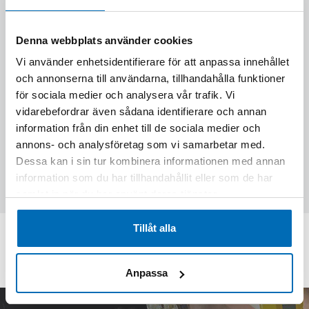
Denna webbplats använder cookies
Vi använder enhetsidentifierare för att anpassa innehållet
och annonserna till användarna, tillhandahålla funktioner
för sociala medier och analysera vår trafik. Vi
vidarebefordrar även sådana identifierare och annan
information från din enhet till de sociala medier och
Skriv följande siffror i fältet (53913)
annons- och analysföretag som vi samarbetar med.
Dessa kan i sin tur kombinera informationen med annan
information som du har tillhandahållit eller som de har
Skicka förfrågan
samlat in när du har använt deras tjänster.
Tillåt alla
KONTAKTA OSS PÅ EPIROC
Anpassa