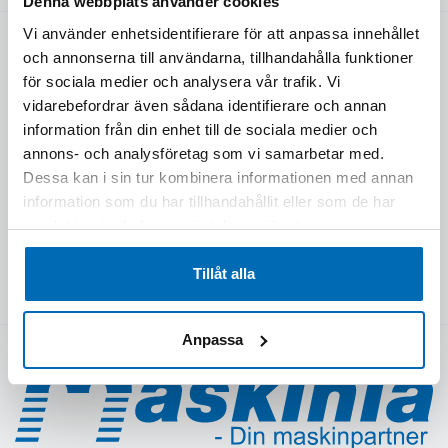
Denna webbplats använder cookies
Vi använder enhetsidentifierare för att anpassa innehållet
NAVIGERING
och annonserna till användarna, tillhandahålla funktioner
för sociala medier och analysera vår trafik. Vi
HEM
E-HANDEL
vidarebefordrar även sådana identifierare och annan
KÖP DEVELON
BEGAGNAT
information från din enhet till de sociala medier och
KÖP CASE
NYHETER & MEDIA
annons- och analysföretag som vi samarbetar med.
KÖP BERGMANN
KUNDREFERENSER
Dessa kan i sin tur kombinera informationen med annan
KÖP ELMASKINER
FÖRETAGET
information som du har tillhandahållit eller som de har
samlat in när du har använt deras tjänster.
VÅRA KAMPANJER
KONTAKT
KÖP REDSKAP & TILLBEHÖR
OFFERT
Tillåt alla
EFTERMARKNAD
WEBSHOP PROFILPRODUKTER
Anpassa