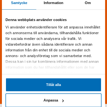
Samtycke
Information
Om
KONTAKTA MIG
Fyll i formuläret
för att få mer information om Develon DL380-7.
Denna webbplats använder cookies
Vi använder enhetsidentifierare för att anpassa innehållet
och annonserna till användarna, tillhandahålla funktioner
för sociala medier och analysera vår trafik. Vi
vidarebefordrar även sådana identifierare och annan
information från din enhet till de sociala medier och
annons- och analysföretag som vi samarbetar med.
Dessa kan i sin tur kombinera informationen med annan
information som du har tillhandahållit eller som de har
samlat in när du har använt deras tjänster.
Skriv följande siffror i fältet (15565)
Tillåt alla
Skicka förfrågan
Anpassa