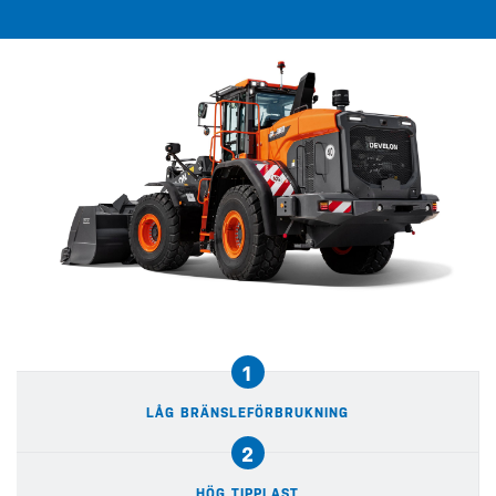
1
LÅG BRÄNSLEFÖRBRUKNING
2
HÖG TIPPLAST