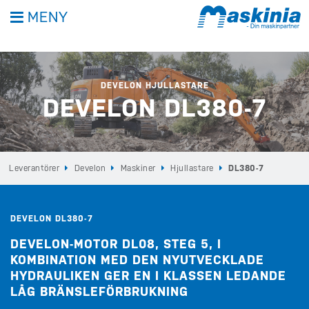
MENY
DEVELON HJULLASTARE
DEVELON DL380-7
Leverantörer
Develon
Maskiner
Hjullastare
DL380-7
DEVELON DL380-7
DEVELON-MOTOR DL08, STEG 5, I
KOMBINATION MED DEN NYUTVECKLADE
HYDRAULIKEN GER EN I KLASSEN LEDANDE
LÅG BRÄNSLEFÖRBRUKNING