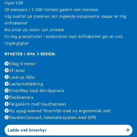
Ingen EGR
36 månaders / 5 000 timmars garanti som standard
Hög kvalitet på maskinen och ingående komponenter skapar en hög
driftsäkerhet
Bra priser på reserv- och slitdelar
En hög produktivitet i kombination med driftsäkerhet ger en unik
tillgänglighet
NYHETER I NYA 7-SERIEN:
Steg V-motor
ZF-axlar
Lock-up låda
Lastarmsfjädring
SmartKey med dörröppnare
Backkamera
Färgskärm med touchscreen
Ny uppgraderad förarmiljö med ny ergonomisk stol
DevelonConnect, telematiksystem med GPS
Ladda ned broschyr